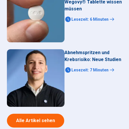
Wegovy® Tablette wissen
müssen
Lesezeit
:
6
Minuten
Abnehmspritzen und
Krebsrisiko: Neue Studien
Lesezeit
:
7
Minuten
Alle Artikel sehen