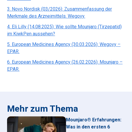
3
.
Novo Nordisk (03/2026): Zusammenfassung der
Merkmale des Arzneimittels. Wegovy.
4
.
Eli Lilly (14.08.2025): Wie sollte Mounjaro (Tirzepatid)
im KiwkPen aussehen?
5
.
European Medicines Agency (30.03.2026): Wegovy –
EPAR.
6
.
European Medicines Agency (26.02.2026): Mounjaro –
EPAR.
Mehr zum Thema
Mounjaro® Erfahrungen:
Was in den ersten 6