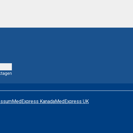
ktagen
essum
MedExpress Kanada
MedExpress UK